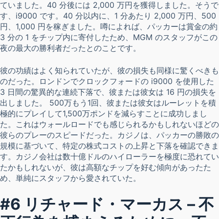
ていました。40 分後には 2,000 万円を獲得しました。そうで
す、i9000 です。40 分以内に、1 分あたり 2,000 万円、500
円、1,000 円を稼ぎました。噂によれば、パッカーは賞金の約
3 分の 1 をチップ内に寄付したため、MGM のスタッフがこの
夜の最大の勝利者だったとのことです。
彼の功績はよく知られていたが、彼の損失も同様に驚くべきも
のだった。ロンドンでクロックフォードの i9000 を使用した
3 日間の驚異的な連続下落で、彼または彼女は 16 円の損失を
出しました。 500万もう1回、彼または彼女はルーレットを積
極的にプレイして1,500万ポンドを減らすことに成功しまし
た。これはウォールロードでも感じられるかもしれないほどの
彼らのプレーのスピードだった。カジノは、パッカーの勝敗の
規模に基づいて、特定の株式コストの上昇と下落を確認できま
す。カジノ会社は数十億ドルのハイローラーを極度に恐れてい
たかもしれないが、彼は高額なチップを好む傾向があったた
め、単純にスタッフから愛されていた。
#6 リチャード・マーカス – 不