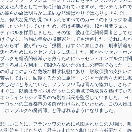
フランソワ・ブランは、モンテカルロをギャンブルのメッカに
変えた人物として一般に評価されていますが、モンテカルロで
の彼らの旅は明らかに単純な航海ばかりではありませんでし
た。偉大な兄弟が見つけられるすべてのカードのトリックを理
解したいと思っていたため、彼は初期の頃、12か月間フェス
ティバルを採用しました。その後、彼は住宅開発業者としてだ
けでなく、当局の年金の投機家としても活躍した。それにもか
かわらず、彼が行った「投機」はすぐに禁止され、刑事訴追を
逃れるためにルクセンブルクに逃亡した。彼がヘッセン・ホン
ブルクを経済的破滅から救うためにヘッセン・ホンブルクに関
連する君主を利用して関係を築いたのはこの時期であった。こ
の町はこのような危険な財政状態にあり、財政債務の支払いに
苦労しており、回復するために旅行・レジャー産業を大幅に拡
大したいと考えていた。フランソワ氏は喜んで協力し、さらに
すぐに、以前はライバルだったこの地域で急成長を遂げている
オンラインカジノ業界の特別な成長を監督していました。 ヨ
ーロッパの主要都市の名前が付けられていたため、この人物は
「ホンブルクの魔術師」と呼ばれるようになりました。
悲しいことに、フランソワのために意図されたこの人物は、町
が利益を上げたため、君主が市内での賭けはもう必要なく、許