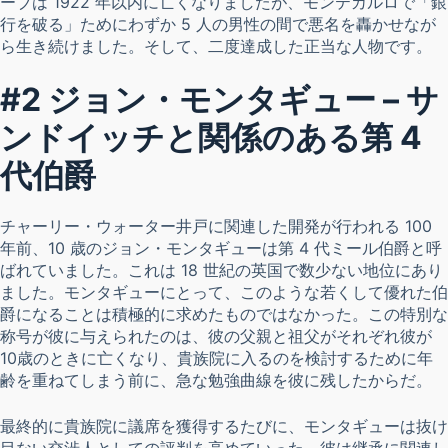
ーブは 1922 年以内に亡くなりましたが、モンテカルロで「銀
行を破る」ためにわずか 5 人の男性の間で悪名を轟かせなが
ら生き続けました。そして、二度達成した正当な人物です。
#2 ジョン・モンタギュー – サ
ンドイッチと関係のある第 4
代伯爵
チャーリー・ウォーター井戸に関連した開発が行われる 100
年前、10 歳のジョン・モンタギューは第 4 代ミール伯爵と呼
ばれていました。これは 18 世紀の英国で数少ない地位にあり
ました。モンタギューにとって、このような若くして優れた伯
爵になることは積極的に求めたものではなかった。この特別な
称号が彼に与えられたのは、彼の父親と祖父がそれぞれ彼が
10歳のときに亡くなり、貴族院に入るのを検討するために年
齢を重ねてしまう前に、急な勉強曲線を彼に残したからだ。
最終的に貴族院に議席を獲得するたびに、モンタギューは抜け
目ない交渉人としての評判を高めていった。彼は継承に関連し