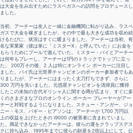
は大金を生み出すためにラスベガスへの訪問をプロデュースし
ました。
当初、アーチーは友人と一緒に金融機関に転がり込み、ラスベ
ガスで大金を稼ぎましたが、その中で最も大きな成功を収め続
けるたびに、状況はすぐに暖まりました。アーチーは当初、有
名な実業家（彼は単に「ミスターX」と呼んでいた）にお金を
もらうためにプールで遊んでいた。ミスター・バイとアーチー
は何年もプレーし、アーチーは1円のトラックでトップに立っ
た。 200万その後、2 人は特にオンライン ポーカーに注目し
ました。バイ氏は元世界チャンピオンのポーカー参加者でもあ
りましたが、アーチーにはまったく太刀打ちできず、さらに
300 万円を失いました。元惑星チャンピオンを清掃員に獲得
したこの未知の古代ギリシャ人に関する噂が広まり、すぐに多
くのさまざまなプロのオンライン ポーカー プレーヤーがアー
チーと対戦するようになりました。ステュー・アンガー、ジョ
ニー・モス、パギー・ピアソンは、アーチーが 1,700 万円以
上の収益を上げたときの i9000 の被害者に含まれていまし
た。満足できなかったアーチーは、彼らの運をクラップスデス
クに持ち込み、1995年までに彼らの財産を2倍以上にして、公