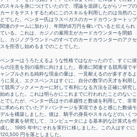
のスキルを身につけていたので、理論を追跡しながらソープの
カードをテストするためにこのスキルを利用したのは当然のこ
とでした。ベンター氏はラスベガスのカードカウンタートップ
関連のチームに加わり、年間約8万円を稼いでいると伝えられ
ている。これは、カジノの雇用主がカードカウンターを閉鎖
し、カジノグラウンドへのすべてのカードカウンターのアクセ
スを拒否し始めるまでのことでした。
ベンターはうろたえるような性格ではなかったので、すぐに彼
らの注意を別の場所に向けました。香港に関連する競馬場でギ
ャンブルされる純粋な現金の量は、一見耐えるのが多すぎるよ
うに見え、エクスペンスはすぐに、自分の数字の天才を利用し
て競馬ブックメーカーに対して有利になる方法を正確に研究し
始めました。これは明らかにこれまでに行われたことのないこ
とでしたが、ベンター氏はその卓越性と数値を利用して、非常
に求められていたアドバンテージを実現できると感じた数値モ
デルを構築しました。彼は、騎手の身長やスキルなどのいくつ
かの要素を研究して、コンピュータによる基本的な計算式を作
成し、1985 年中にそれを実行に移しました。この人はすぐに
120,500 円を落としました。