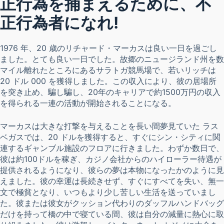
正行為を捕まえるために、不
正行為者になれ!
1976 年、20 歳のリチャード・マーカスは良い一日を過ごし
ました。とても良い一日でした。故郷のニュージランド州を数
マイル離れたところにあるサラトガ競馬場で、若いリッチは
20 ドル 000 を獲得しました。この収入により、彼の居場所
を突き止め、騙し騙し、20年のキャリアで約1500万円の収入
を得られる一連の活動が開始されることになる。
マーカスは大きな打撃を与えることを長い間夢見ていた ラス
ベガスでは、20 ドルを獲得すると、すぐにシン・シティに関
連するギャンブル施設のフロアに行きました。わずか数日で、
彼は約100ドルを稼ぎ、カジノ会社からのハイローラー待遇が
提供されるようになり、彼らの夢は本物になったかのように見
えました。彼の幸運は長続きせず、すぐにすべてを失い、無一
文で極貧となり、いつもより少し苦しい生活を送っていまし
た。彼または彼女がクッション代わりのダッフルハンドバッグ
だけを持って橋の中で寝ている間、彼は自分の減量に熱心に取