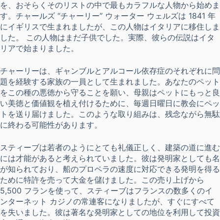
を、おそらくそのリストの中で最もカラフルな人物から始めま
す。チャールズ “チャーリー” ウォーター ウェルズは 1841 年
にイギリスで生まれましたが、この人物はイタリアに移住しま
した。 この人物はまだ子供でした。実際、彼らの伝説はイタ
リアで始まりました。
チャーリーは、ギャンブルとアルコール依存症のそれぞれに問
題を経験する家族の一員として生まれました。あなたのペット
をこの種の悪徳から守ることを願い、母親はペットにもっと良
い美徳と価値観を植え付けるために、毎週日曜日に教会にペッ
トを送り届けました。このような取り組みは、残念ながら無駄
に終わる可能性があります。
スティーブは若者のようにとても礼儀正しく、建築の道に進む
には才能があると考えられていました。彼は発明家としても名
が知られており、船のプロペラの速度に対応できる発明を得る
ために特許を売って大金を儲けました。この売り上げから
5,500 フランを使って、スティーブはフランスの数多くのイ
ンターネット カジノの常連客になりましたが、すぐにすべて
を失いました。彼は著名な発明家としての地位を利用して投資