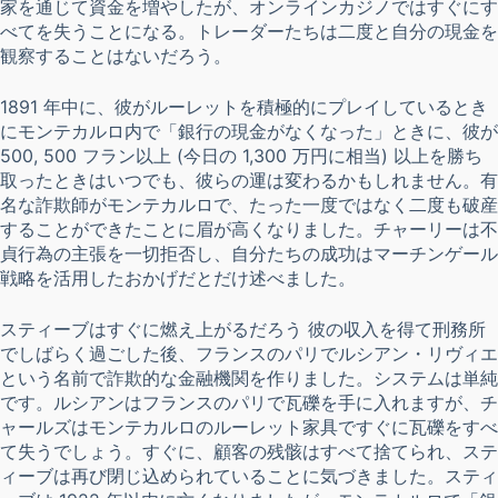
家を通じて資金を増やしたが、オンラインカジノではすぐにす
べてを失うことになる。トレーダーたちは二度と自分の現金を
観察することはないだろう。
1891 年中に、彼がルーレットを積極的にプレイしているとき
にモンテカルロ内で「銀行の現金がなくなった」ときに、彼が
500, 500 フラン以上 (今日の 1,300 万円に相当) 以上を勝ち
取ったときはいつでも、彼らの運は変わるかもしれません。有
名な詐欺師がモンテカルロで、たった一度ではなく二度も破産
することができたことに眉が高くなりました。チャーリーは不
貞行為の主張を一切拒否し、自分たちの成功はマーチンゲール
戦略を活用したおかげだとだけ述べました。
スティーブはすぐに燃え上がるだろう 彼の収入を得て刑務所
でしばらく過ごした後、フランスのパリでルシアン・リヴィエ
という名前で詐欺的な金融機関を作りました。システムは単純
です。ルシアンはフランスのパリで瓦礫を手に入れますが、チ
ャールズはモンテカルロのルーレット家具ですぐに瓦礫をすべ
て失うでしょう。すぐに、顧客の残骸はすべて捨てられ、ステ
ィーブは再び閉じ込められていることに気づきました。スティ