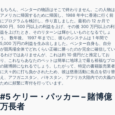
もちろん、ベンターの物語はそこで終わりません。この人物は
アメリカに帰国するために帰国し、1988 年中に香港に行く前
にプログラムを検討し、作り直しました。最初の 12 か月で
600 円、500 円以上の利益を上げ、その後 300 万円以上の利
益を上げたとき、そのリターンは輝かしいものとなるでしょ
う。 数年後。 1997 年までに、彼らのシステムは 1 年間で
5,000 万円の利益を生み出しました。ベンター自身も、自分
が競馬場全体でどれくらい正確に勝ったのか完全に確信してい
るわけではありませんが、これは約 10 億円だと推定してお
り、これならあなたのペットは簡単に地球上で最も裕福なプロ
の賭博師になれるでしょう。したがって、特定の書籍販売業者
に大々的に打ち負かされたため、彼は慈善活動に焦点を切り替
え、アフガニスタン、パキスタン、アフリカ大陸内での大義の
ために頻繁に寄付を行っています。
#5 ケリー・パッカー – 賭博億
万長者