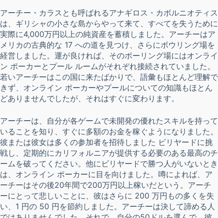
アーチー・カラスとも呼ばれるアナギロス・カボルニオティス
は、ギリシャの小さな島からやって来て、すべてを失うために
実際に4,000万円以上の純資産を蓄積しました。アーチーはア
メリカの古典的な 17 への道を見つけ、さらにボウリング場を
経営しました。運が良ければ、そのボーリング場にはオンライ
ン ポーカーとプール ルームがそれぞれ接続されていました。
若いアーチーはこの国に来たばかりで、語彙もほとんど理解で
きず、オンライン ポーカーやプールについての知識もほとん
どありませんでしたが、それはすぐに変わります。
アーチーは、自分が各ゲームで未開発の優れたスキルを持って
いることを知り、すぐに多額のお金を稼ぐようになりました。
彼または彼女は多くの参加者を招待しました ビリヤードに挑
戦し、定期的にカリフォルニアが提供する必要のある最高のチ
ームを破ってください。他にビリヤードで勝つ人がいないとき
は、オンライン ポーカーに目を向けました。噂によれば、ア
ーチーはその後20年間で200万円以上稼いだという。アーチ
ーにとって悲しいことに、彼はさらに 200 万円もの多くを失
い、1 円の 50 円を節約しました。アーチーは決して諦める人
ではありませんでした。それで、自分の50ドルを選んで、彼