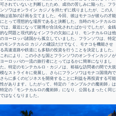
可されていないと判断したため、成功の苦しみに陥った。フラ
ンソワはオンライン カジノを持たずに残りましたが、この人
物は追加の計画を立てました。今回、彼はモナコが彼らの才能
にとって理想的な場所であると決断した。当時のモンテカルロ
では、最近になって賭博が合法化されたばかりでしたが、金銭
的な問題と現代的なインフラの欠如により、モンテカルロは他
のヨーロッパ諸国から孤立していました。フランソワは、特定
のモンテカルロ カジノの建設だけでなく、モナコを機能させ
る高速道路や鉄道にも多額の投資を行うことを決定しました。
これにより、この小さな国とフランソワのオンラインカジノが
ヨーロッパの一流の旅行者にとってはるかに簡単になりまし
た。特定のモンテカルロ・カジノは、裕福​​な訪問者の間で大規
模なストライキに発展し、さらにフランソワはモナコ国境内で
さらに多くのビジネスを開発することに利益を再投資する可能
性があります。したがって、特定の「ホンブルクの魔術師」は
特定の「モンテカルロの魔術師」になり、公国もまったく同じ
ではなくなりました。