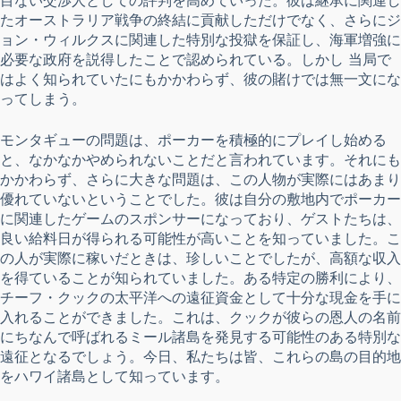
たオーストラリア戦争の終結に貢献しただけでなく、さらにジ
ョン・ウィルクスに関連した特別な投獄を保証し、海軍増強に
必要な政府を説得したことで認められている。しかし 当局で
はよく知られていたにもかかわらず、彼の賭けでは無一文にな
ってしまう。
モンタギューの問題は、ポーカーを積極的にプレイし始める
と、なかなかやめられないことだと言われています。それにも
かかわらず、さらに大きな問題は、この人物が実際にはあまり
優れていないということでした。彼は自分の敷地内でポーカー
に関連したゲームのスポンサーになっており、ゲストたちは、
良い給料日が得られる可能性が高いことを知っていました。こ
の人が実際に稼いだときは、珍しいことでしたが、高額な収入
を得ていることが知られていました。ある特定の勝利により、
チーフ・クックの太平洋への遠征資金として十分な現金を手に
入れることができました。これは、クックが彼らの恩人の名前
にちなんで呼ばれるミール諸島を発見する可能性のある特別な
遠征となるでしょう。今日、私たちは皆、これらの島の目的地
をハワイ諸島として知っています。