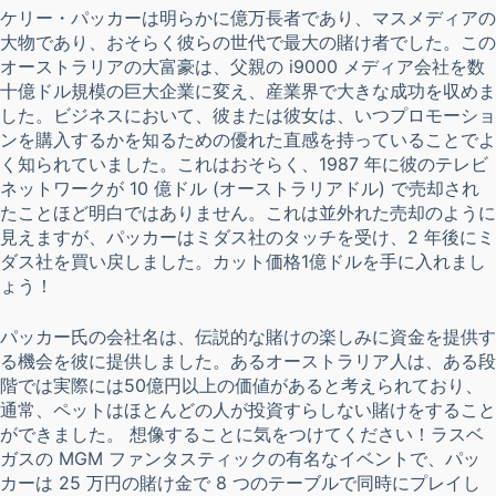
ケリー・パッカーは明らかに億万長者であり、マスメディアの
大物であり、おそらく彼らの世代で最大の賭け者でした。この
オーストラリアの大富豪は、父親の i9000 メディア会社を数
十億ドル規模の巨大企業に変え、産業界で大きな成功を収めま
した。ビジネスにおいて、彼または彼女は、いつプロモーショ
ンを購入するかを知るための優れた直感を持っていることでよ
く知られていました。これはおそらく、1987 年に彼のテレビ
ネットワークが 10 億ドル (オーストラリアドル) で売却され
たことほど明白ではありません。これは並外れた売却のように
見えますが、パッカーはミダス社のタッチを受け、2 年後にミ
ダス社を買い戻しました。カット価格1億ドルを手に入れまし
ょう！
パッカー氏の会社名は、伝説的な賭けの楽しみに資金を提供す
る機会を彼に提供しました。あるオーストラリア人は、ある段
階では実際には50億円以上の価値があると考えられており、
通常、ペットはほとんどの人が投資すらしない賭けをすること
ができました。 想像することに気をつけてください！ラスベ
ガスの MGM ファンタスティックの有名なイベントで、パッ
カーは 25 万円の賭け金で 8 つのテーブルで同時にプレイし