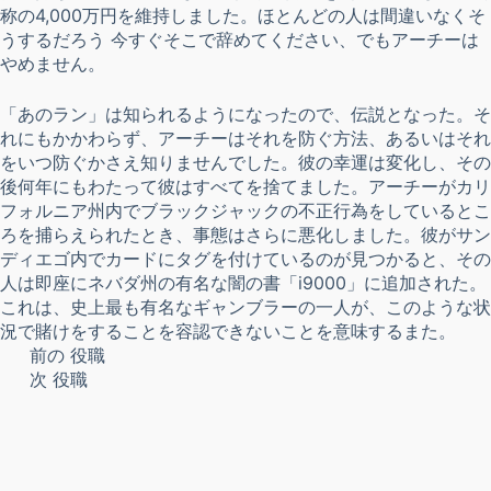
称の4,000万円を維持しました。ほとんどの人は間違いなくそ
うするだろう 今すぐそこで辞めてください、でもアーチーは
やめません。
「あのラン」は知られるようになったので、伝説となった。そ
れにもかかわらず、アーチーはそれを防ぐ方法、あるいはそれ
をいつ防ぐかさえ知りませんでした。彼の幸運は変化し、その
後何年にもわたって彼はすべてを捨てました。アーチーがカリ
フォルニア州内でブラックジャックの不正行為をしているとこ
ろを捕らえられたとき、事態はさらに悪化しました。彼がサン
ディエゴ内でカードにタグを付けているのが見つかると、その
人は即座にネバダ州の有名な闇の書「i9000」に追加された。
これは、史上最も有名なギャンブラーの一人が、このような状
況で賭けをすることを容認できないことを意味するまた。
前の
役職
次
役職