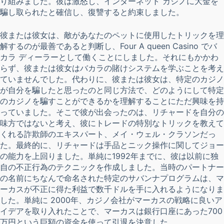
り組みました。彼は激怒し、インターネット カジノに大金を
騙し取られたと確信し、復讐すると約束しました。
彼または彼女は、敵があなたのペットに使用したトリックを理
解するのが最善であると判断し、Four A queen Casino でバ
カラ ディーラーとして働くことにしました。それにもかかわ
らず、彼または彼女はバカラの賭けシステムを学ぶことを考え
ていませんでした。代わりに、彼または彼女は、特定のカジノ
が自分を騙したと思ったのと同じ方法で、どのようにして特定
のカジノを騙すことができるかを理解することにただ興味を持
っていました。そこで彼が出会ったのは、リチャードを自分の
味方ではないと考え、彼にトレードの特別なトリックを教えて
くれる詐欺師のエキスパート、メイ・ウェル・クラソンだっ
た。最終的に、リチャードは手品とニック操作に関してジョー
の能力を上回りました。単純に1992年までに、彼は以前に独
自の不正行為のテクニックを作成しました。当時のパートナー
の名前にちなんで命名された特定のサバンナプログラムは、マ
ーカスが不正に得た利益で数千ドルを手に入れるようになりま
した。単純に 2000年、カジノ会社がマーカスの戦略に良いア
イデアを取り入れたことで、マーカスは銀行口座にあった700
万円という巨額の資金を使って引退を決意した。