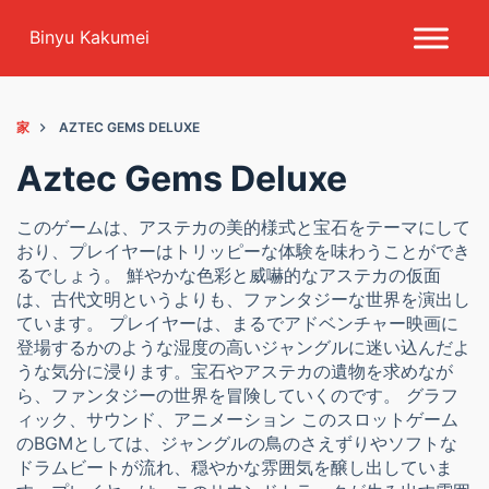
コンテンツにスキップ
Binyu Kakumei
家
AZTEC GEMS DELUXE
Aztec Gems Deluxe
このゲームは、アステカの美的様式と宝石をテーマにして
おり、プレイヤーはトリッピーな体験を味わうことができ
るでしょう。 鮮やかな色彩と威嚇的なアステカの仮面
は、古代文明というよりも、ファンタジーな世界を演出し
ています。 プレイヤーは、まるでアドベンチャー映画に
登場するかのような湿度の高いジャングルに迷い込んだよ
うな気分に浸ります。宝石やアステカの遺物を求めなが
ら、ファンタジーの世界を冒険していくのです。 グラフ
ィック、サウンド、アニメーション このスロットゲーム
のBGMとしては、ジャングルの鳥のさえずりやソフトな
ドラムビートが流れ、穏やかな雰囲気を醸し出していま